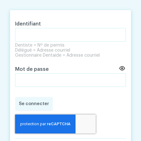
Skip
Skip
to
to
content
navigation
Identifiant
Dentiste = Nº de permis
Délégué = Adresse courriel
Gestionnaire Dentaide = Adresse courriel
Mot de passe
Se connecter