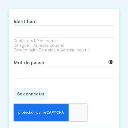
Skip
Skip
to
to
content
navigation
Identifiant
Dentiste = Nº de permis
Délégué = Adresse courriel
Gestionnaire Dentaide = Adresse courriel
Mot de passe
Se connecter