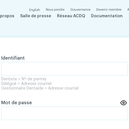
Nous joindre
Gouvernance
Devenir membre
A
English
 propos
Salle de presse
Réseau ACDQ
Documentation
Identifiant
Dentiste = Nº de permis
Délégué = Adresse courriel
Gestionnaire Dentaide = Adresse courriel
Mot de passe