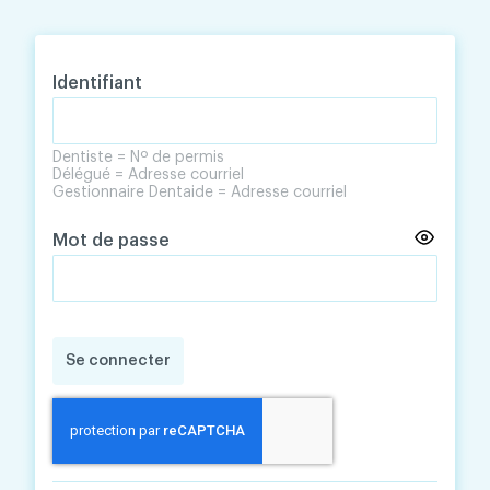
Skip
Skip
to
to
content
navigation
Identifiant
Dentiste = Nº de permis
Délégué = Adresse courriel
Gestionnaire Dentaide = Adresse courriel
Mot de passe
Se connecter