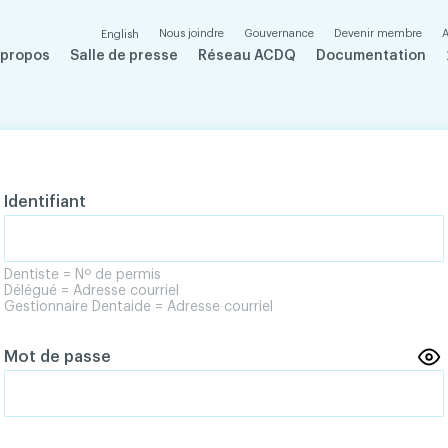
Nous joindre
Gouvernance
Devenir membre
A
English
 propos
Salle de presse
Réseau ACDQ
Documentation
Identifiant
Dentiste = Nº de permis
Délégué = Adresse courriel
Gestionnaire Dentaide = Adresse courriel
Mot de passe