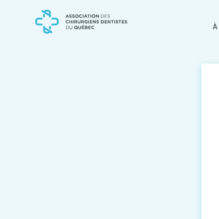
Skip
Skip
to
to
content
navigation
À