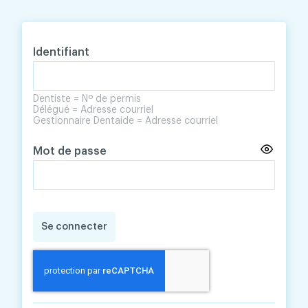
Skip
Skip
to
to
content
navigation
Identifiant
Dentiste = Nº de permis
Délégué = Adresse courriel
Gestionnaire Dentaide = Adresse courriel
Mot de passe
Se connecter