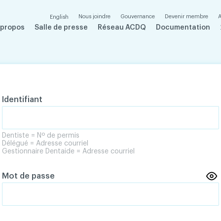
Nous joindre
Gouvernance
Devenir membre
A
English
 propos
Salle de presse
Réseau ACDQ
Documentation
Identifiant
Dentiste = Nº de permis
Délégué = Adresse courriel
Gestionnaire Dentaide = Adresse courriel
Mot de passe