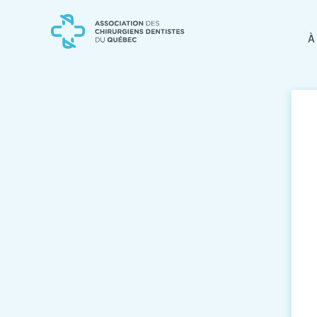
Skip
Skip
to
to
content
navigation
À